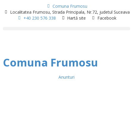
Comuna Frumosu
Localitatea Frumosu, Strada Principala, Nr.72, judetul Suceava
+40 230 576 338
Hartă site
Facebook
Comuna Frumosu
Anunturi
Anunț de organizare
unei licitații de vânzare
de terenuri