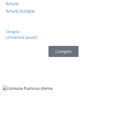
Anunt
Anunț licitație
Inapoi
Urmatorul anunt
Complet
Comuna Frumosu
Contact