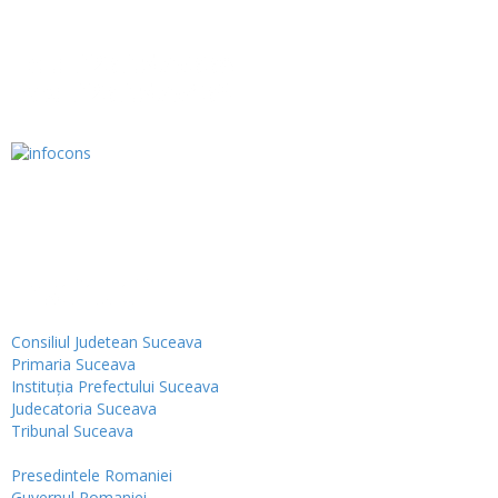
Tel.: 0230.576338
Fax: 0230.576439
Institutii
Consiliul Judetean Suceava
Primaria Suceava
Instituţia Prefectului Suceava
Judecatoria Suceava
Tribunal Suceava
Presedintele Romaniei
Guvernul Romaniei