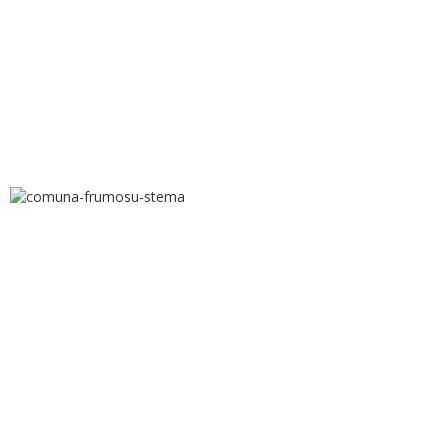
Comuna Frumosu
Contact
Tel.: 0230.576338
Fax: 0230.576439