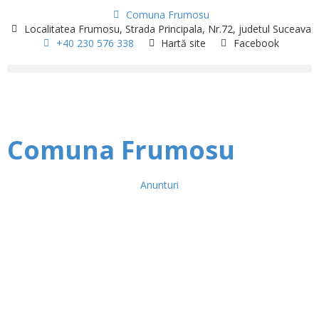
Comuna Frumosu
Localitatea Frumosu, Strada Principala, Nr.72, judetul Suceava
+40 230 576 338
Hartă site
Facebook
Comuna Frumosu
Anunturi
Anunț privind
organizarea licitației
de vânzare masă
lemnoasă