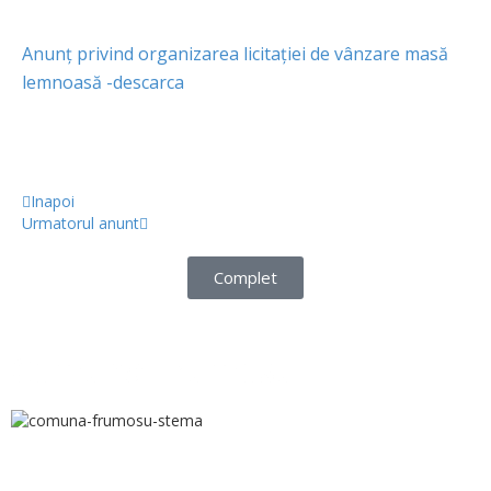
Anunț privind organizarea licitației de vânzare masă
lemnoasă -descarca
Inapoi
Urmatorul anunt
Complet
Comuna Frumosu