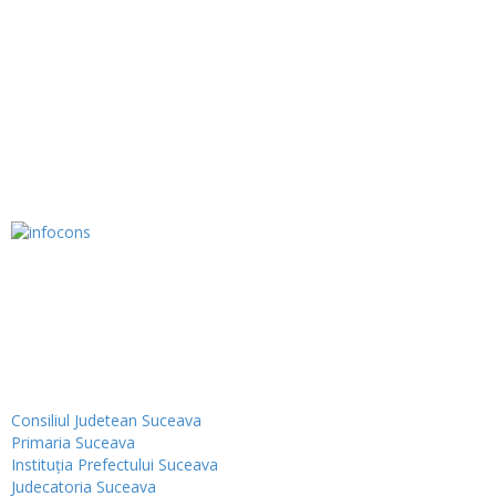
Contact
Tel.: 0230.576338
Fax: 0230.576439
Institutii
Consiliul Judetean Suceava
Primaria Suceava
Instituţia Prefectului Suceava
Judecatoria Suceava