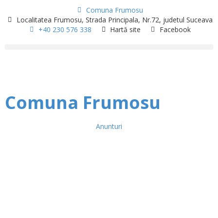
Comuna Frumosu
Localitatea Frumosu, Strada Principala, Nr.72, judetul Suceava
+40 230 576 338
Hartă site
Facebook
Comuna Frumosu
Anunturi
Proces verbal afișare
rezultate licitație
publică cu stigare
pentru închirierea