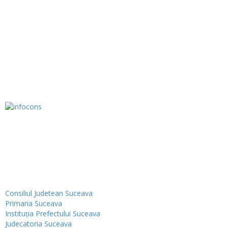
Contact
Tel.: 0230.576338
Fax: 0230.576439
Institutii
Consiliul Judetean Suceava
Primaria Suceava
Instituţia Prefectului Suceava
Judecatoria Suceava