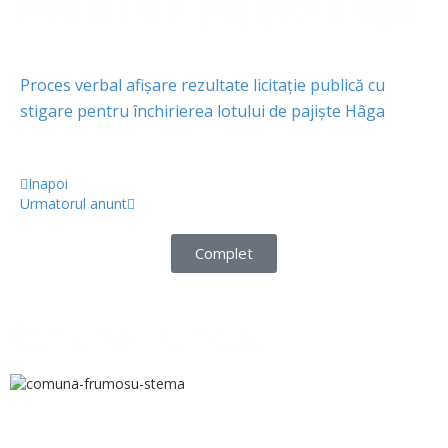
lotului de pajiște Hâga
Proces verbal afișare rezultate licitație publică cu
stigare pentru închirierea lotului de pajiște Hâga
Inapoi
Urmatorul anunt
Complet
Comuna Frumosu