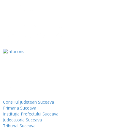
Contact
Tel.: 0230.576338
Fax: 0230.576439
Institutii
Consiliul Judetean Suceava
Primaria Suceava
Instituţia Prefectului Suceava
Judecatoria Suceava
Tribunal Suceava