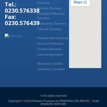
Tel.:
Suceava
0230.576338
Primaria Suceava
Instituţia Prefectului
Fax:
Suceava
0230.576439
Judecatoria Suceava
Tribunal Suceava
Presedintele Romaniei
Guvernul Romaniei
Senatul Romaniei
Camera deputatilor
MInisterul Justitiei
Ministerul Sanatatii
© All rights reserved
Copyright © 2018 Primaria Frumosu by PRIMARIA-ONLINE.RO . Toate
drepturile rezervate.